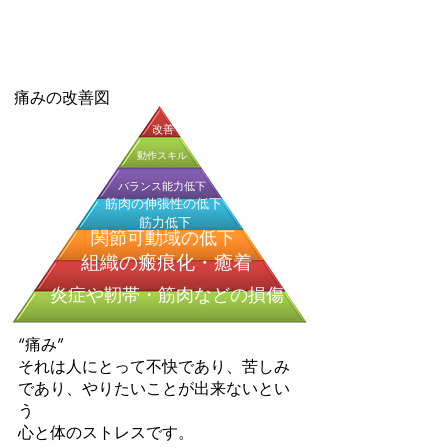
◌ リハビリの期限が切れて、どこに行っ
たらいいか分からない
痛みの改善図
改善
動作スキル
​バランス能力低下
筋肉の伸張性の低下
筋力低下
関節可動域の低下
組織の瘢痕化・癒着
炎症や靭帯・筋肉などの損傷
“痛み”
それは人にとって不快であり、苦しみ
であり、やりたいことが出来ないとい
う
心と体のストレスです。