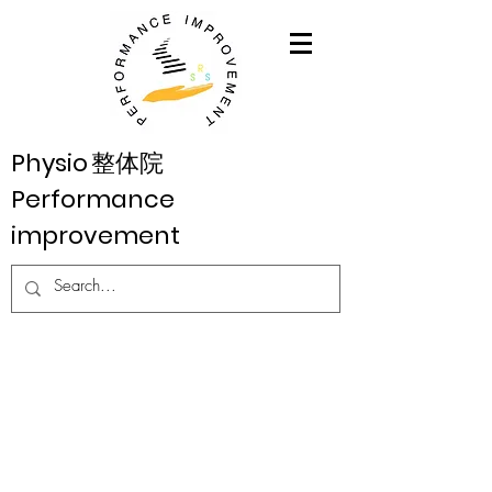
Physio
整体院
Performance
improvement
こんな方に来てもらいた
い
◌ 腰・膝・肩などに痛みがある
◌ やりたいことや趣味があるけど、痛み
のせいで出来ない…
◌ どこに行っても治らない
◌ 歩けなくなるんじゃないかと不安…